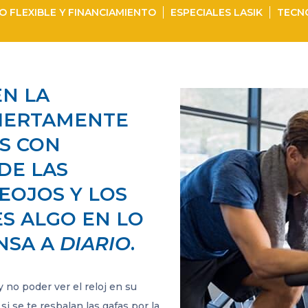
O FLEXIBLE Y FINANCIAMIENTO
ESPECIALES LASIK
TECNO
EN LA
CIERTAMENTE
S CON
DE LAS
EOJOS Y LOS
S ALGO EN LO
NSA A
DIARIO
.
no poder ver el reloj en su
si se te resbalan las gafas por la