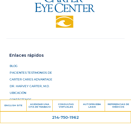
Enlaces rápidos
BLOG
PACIENTES TESTIMONIOS DE
CARTER CARES ADVANTAGE
DR. HARVEY CARTER, M.D.
UBICACIÓN
CONTÁCTENOS
AGENDAR UNA
CONSULTAS
AUTOPRUEBA
REFERENCIAS DE
ENGLISH SITE
CITA DE TRABAJO
VIRTUALES
LASIK
MÉDICOS
Servicios
214-750-1962
LASIK
CIRUGÍA DE CATARATA DEDE